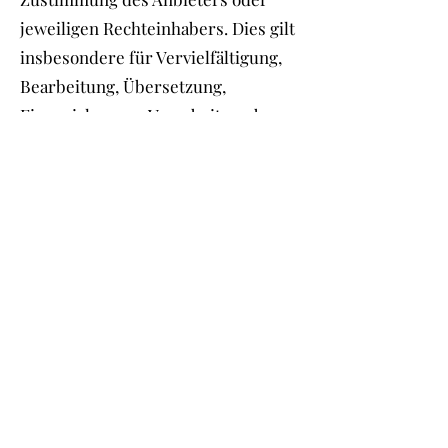
jeweiligen Rechteinhabers. Dies gilt
insbesondere für Vervielfältigung,
Bearbeitung, Übersetzung,
Einspeicherung, Verarbeitung bzw.
Wiedergabe von Inhalten in
Datenbanken oder anderen
elektronischen Medien und
Systemen. Inhalte und Rechte
Dritter sind dabei als solche
gekennzeichnet. Die unerlaubte
Vervielfältigung oder Weitergabe
einzelner Inhalte oder kompletter
Seiten ist nicht gestattet und
strafbar. Lediglich die Herstellung
von Kopien und Downloads für den