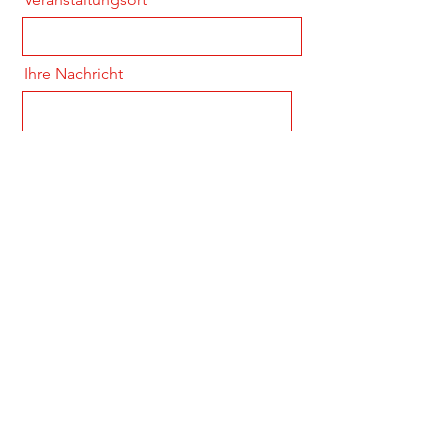
Ihre Nachricht
Absenden
tanzgarde@karnevalsverein-stuerzelberg.de
©2024 von Tanzgarde der KG Rot-Weiß Stürzelberg e.