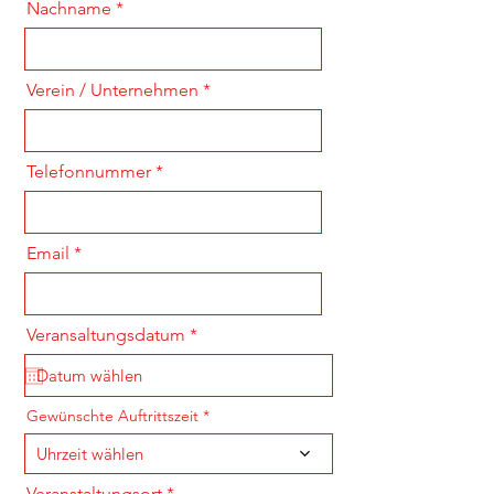
Nachname
Verein / Unternehmen
Telefonnummer
Email
r
Veransaltungsdatum
*
e
q
u
i
Gewünschte Auftrittszeit
r
e
Uhrzeit wählen
d
Veranstaltungsort