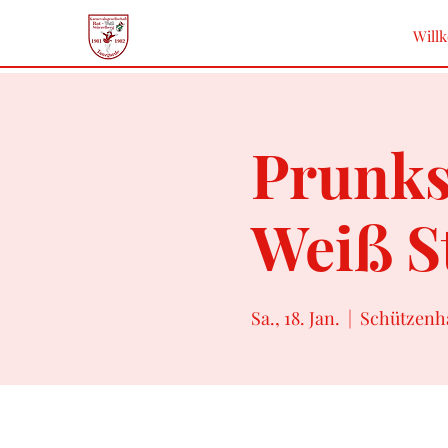
Will
Prunks
Weiß St
Sa., 18. Jan.
  |  
Schützenha