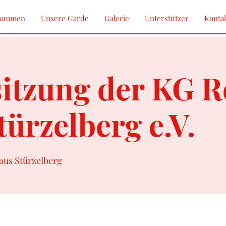
kommen
Unsere Garde
Galerie
Unterstützer
Konta
itzung der KG R
ürzelberg e.V.
us Stürzelberg